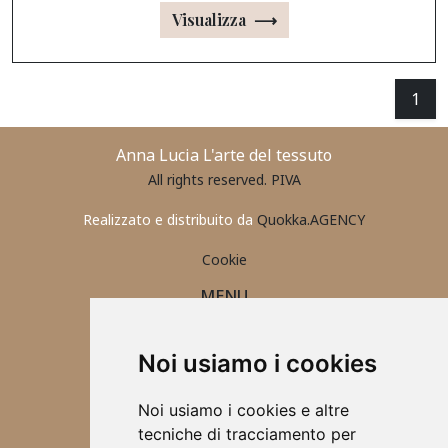
Visualizza ⟶
1
Anna Lucia L'arte del tessuto
All rights reserved. PIVA
Realizzato e distribuito da
Quokka.AGENCY
Cookie
MENU
PORTAFOGLIO UOMO
CONTATTI
Noi usiamo i cookies
ABBIGLIAMENTO 2025
ACCESSORI
Noi usiamo i cookies e altre
TOVAGLIETTE ALL'AMERICANA
tecniche di tracciamento per
SCRUNCHIES