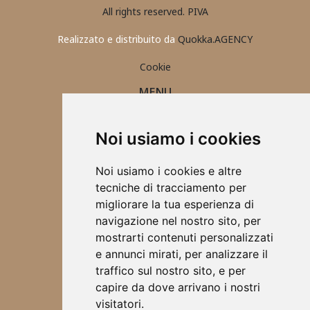
All rights reserved. PIVA
Realizzato e distribuito da
Quokka.AGENCY
Cookie
MENU
PORTAFOGLIO UOMO
CONTATTI
Noi usiamo i cookies
ABBIGLIAMENTO 2025
ACCESSORI
Noi usiamo i cookies e altre
TOVAGLIETTE ALL'AMERICANA
tecniche di tracciamento per
SCRUNCHIES
migliorare la tua esperienza di
CHI SONO
navigazione nel nostro sito, per
DESIGN
mostrarti contenuti personalizzati
BORSE
e annunci mirati, per analizzare il
ABBIGLIAMENTO
traffico sul nostro sito, e per
SCALDA COLLO
capire da dove arrivano i nostri
SCIARPE
visitatori.