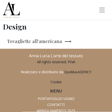
Design
|
Anna
Design
Lucia
L'Arte
Tovagliette all'americana ⟶
del
Tessuto
Anna Lucia L'arte del tessuto
All rights reserved. PIVA
Realizzato e distribuito da
Quokka.AGENCY
Cookie
MENU
PORTAFOGLIO UOMO
CONTATTI
ABBIGLIAMENTO 2025