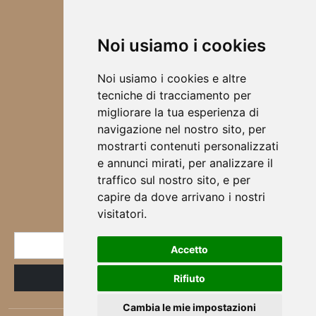
ACCESSORI
TOVAGLIETTE ALL'AMERICANA
Noi usiamo i cookies
SCRUNCHIES
CHI SONO
Noi usiamo i cookies e altre
DESIGN
tecniche di tracciamento per
BORSE
migliorare la tua esperienza di
ABBIGLIAMENTO
navigazione nel nostro sito, per
SCALDA COLLO
mostrarti contenuti personalizzati
SCIARPE
e annunci mirati, per analizzare il
CORSI & WORKSHOP
traffico sul nostro sito, e per
capire da dove arrivano i nostri
NEWSLETTER
visitatori.
* E-mail
Accetto
ID
Registrazione
Iscritto
Rifiuto
alla
newsletter
Cambia le mie impostazioni