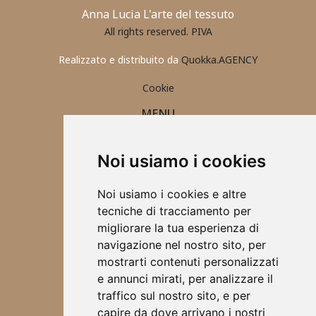
Anna Lucia L'arte del tessuto
All rights reserved. PIVA
Realizzato e distribuito da
Quokka.AGENCY
Cookie
MENU
PORTAFOGLIO UOMO
CONTATTI
Noi usiamo i cookies
ABBIGLIAMENTO 2025
ACCESSORI
Noi usiamo i cookies e altre
TOVAGLIETTE ALL'AMERICANA
tecniche di tracciamento per
SCRUNCHIES
migliorare la tua esperienza di
CHI SONO
navigazione nel nostro sito, per
DESIGN
mostrarti contenuti personalizzati
BORSE
e annunci mirati, per analizzare il
ABBIGLIAMENTO
traffico sul nostro sito, e per
SCALDA COLLO
capire da dove arrivano i nostri