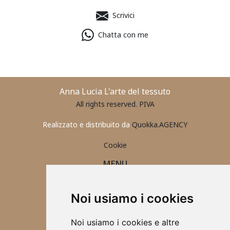
Scrivici
Chatta con me
Anna Lucia L'arte del tessuto
All rights reserved. PIVA
Realizzato e distribuito da
Quokka.AGENCY
Cookie
MENU
PORTAFOGLIO UOMO
CONTATTI
Noi usiamo i cookies
ABBIGLIAMENTO 2025
ACCESSORI
Noi usiamo i cookies e altre
TOVAGLIETTE ALL'AMERICANA