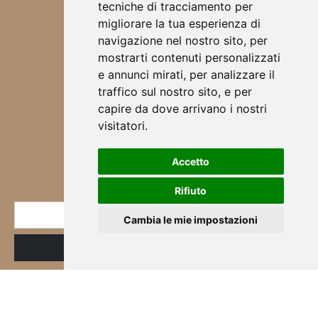
tecniche di tracciamento per
SCRUNCHIES
migliorare la tua esperienza di
CHI SONO
navigazione nel nostro sito, per
DESIGN
mostrarti contenuti personalizzati
BORSE
e annunci mirati, per analizzare il
ABBIGLIAMENTO
traffico sul nostro sito, e per
SCALDA COLLO
capire da dove arrivano i nostri
SCIARPE
visitatori.
CORSI & WORKSHOP
Accetto
NEWSLETTER
Rifiuto
* E-mail
Cambia le mie impostazioni
ID
Registrazione
Iscritto
alla
newsletter