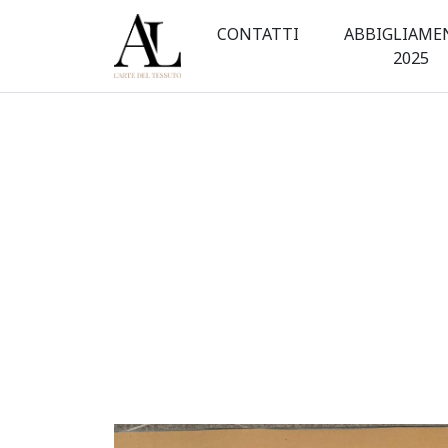
Sciarpa
CONTATTI
ABBIGLIAME
sabbia
2025
in
lana
cammello
tessitura
|
L'Arte
del