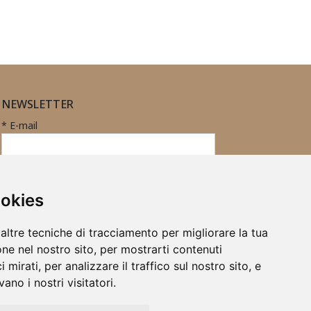
NEWSLETTER
* E-mail
Iscritto
ID
Registrazione
alla
ookies
newsletter
altre tecniche di tracciamento per migliorare la tua
ne nel nostro sito, per mostrarti contenuti
 mirati, per analizzare il traffico sul nostro sito, e
ano i nostri visitatori.