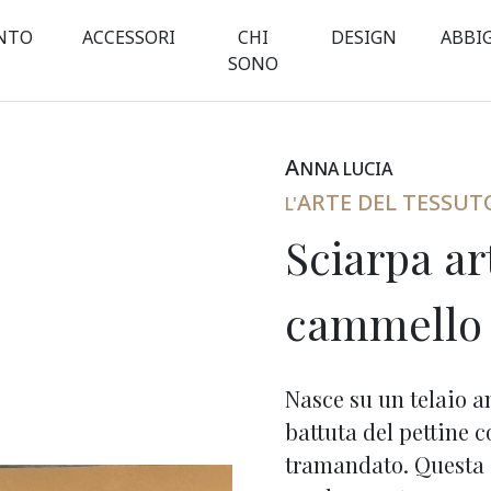
NTO
ACCESSORI
CHI
DESIGN
ABBI
SONO
A
NNA
L
UCIA
ARTE DEL TESSUT
L'
Sciarpa ar
cammello 
Nasce su un telaio a
battuta del pettine 
tramandato. Questa 