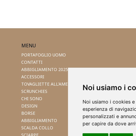
MENU
PORTAFOGLIO UOMO
CONTATTI
ABBIGLIAMENTO 2025
ACCESSORI
TOVAGLIETTE ALL'AMERICANA
Noi usiamo i c
SCRUNCHIES
CHI SONO
Noi usiamo i cookies e 
DESIGN
esperienza di navigazio
BORSE
personalizzati e annunci
ABBIGLIAMENTO
per capire da dove arriv
SCALDA COLLO
SCIARPE