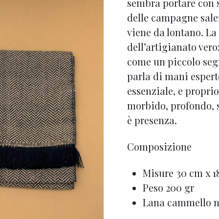
sembra portare con sé
delle campagne sale
viene da lontano. La
dell’artigianato ver
come un piccolo segn
parla di mani espert
essenziale, e proprio
morbido, profondo, s
è presenza.
Composizione
Misure 30 cm x 1
Peso 200 gr
Lana cammello na