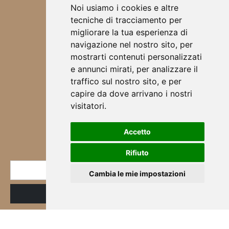
ACCESSORI
Noi usiamo i cookies e altre
TOVAGLIETTE ALL'AMERICANA
tecniche di tracciamento per
SCRUNCHIES
migliorare la tua esperienza di
CHI SONO
navigazione nel nostro sito, per
DESIGN
mostrarti contenuti personalizzati
BORSE
e annunci mirati, per analizzare il
ABBIGLIAMENTO
traffico sul nostro sito, e per
SCALDA COLLO
capire da dove arrivano i nostri
SCIARPE
visitatori.
CORSI & WORKSHOP
Accetto
NEWSLETTER
Rifiuto
* E-mail
Cambia le mie impostazioni
ID
Registrazione
Iscritto
alla
newsletter