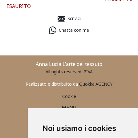
ESAURITO
Scrivici
Chatta con me
Anna Lucia L'arte del tessuto
All rights reserved. PIVA
Realizzato e distribuito da
Quokka.AGENCY
Cookie
MENU
PORTAFOGLIO UOMO
CONTATTI
Noi usiamo i cookies
ABBIGLIAMENTO 2025