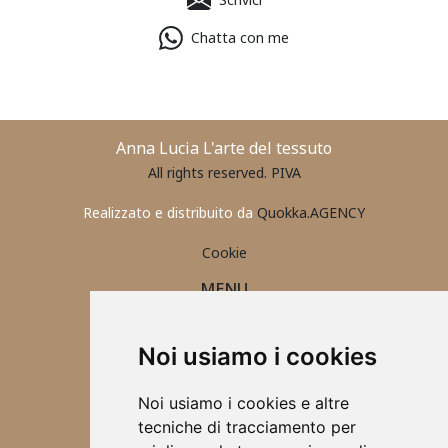
Chatta con me
Anna Lucia L'arte del tessuto
All rights reserved. PIVA
Realizzato e distribuito da
Quokka.AGENCY
Cookie
MENU
PORTAFOGLIO UOMO
CONTATTI
Noi usiamo i cookies
ABBIGLIAMENTO 2025
ACCESSORI
Noi usiamo i cookies e altre
TOVAGLIETTE ALL'AMERICANA
tecniche di tracciamento per
SCRUNCHIES