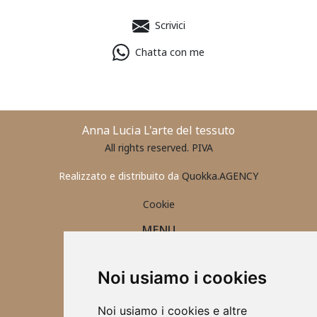
Scrivici
Chatta con me
Anna Lucia L'arte del tessuto
All rights reserved. PIVA
Realizzato e distribuito da
Quokka.AGENCY
Cookie
MENU
PORTAFOGLIO UOMO
CONTATTI
Noi usiamo i cookies
ABBIGLIAMENTO 2025
ACCESSORI
Noi usiamo i cookies e altre