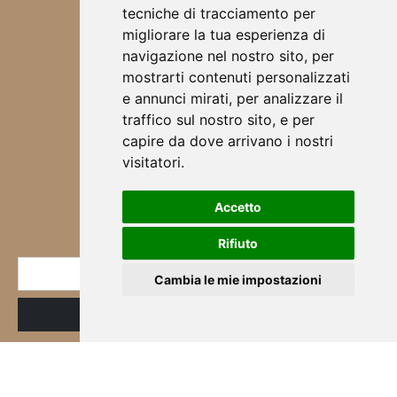
TOVAGLIETTE ALL'AMERICANA
tecniche di tracciamento per
SCRUNCHIES
migliorare la tua esperienza di
CHI SONO
navigazione nel nostro sito, per
DESIGN
mostrarti contenuti personalizzati
BORSE
e annunci mirati, per analizzare il
ABBIGLIAMENTO
traffico sul nostro sito, e per
SCALDA COLLO
capire da dove arrivano i nostri
SCIARPE
visitatori.
CORSI & WORKSHOP
Accetto
NEWSLETTER
Rifiuto
* E-mail
Cambia le mie impostazioni
ID
Registrazione
Iscritto
alla
newsletter