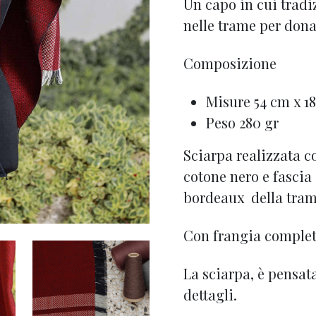
Un capo in cui tradi
nelle trame per don
Composizione
Misure 54 cm x 1
Peso 280 gr
Sciarpa realizzata c
cotone nero e fascia 
bordeaux della tram
Con frangia complet
La sciarpa, è pensata
dettagli.