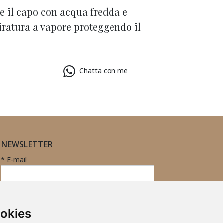
re il capo con acqua fredda e
tiratura a vapore proteggendo il
Chatta con me
NEWSLETTER
* E-mail
Iscritto
ID
Registrazione
alla
ookies
newsletter