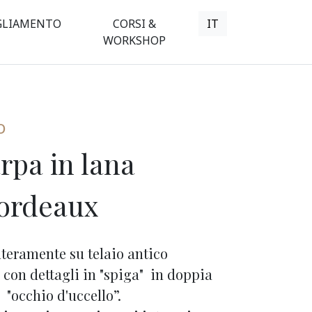
GLIAMENTO
CORSI &
IT
WORKSHOP
O
rpa in lana
ordeaux
nteramente su telaio antico
 con dettagli in "spiga" in doppia
 "occhio d'uccello”.