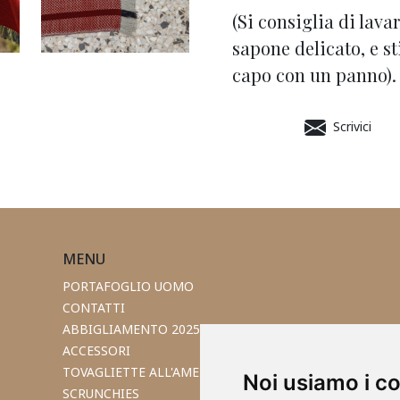
(Si consiglia di lava
sapone delicato, e s
capo con un panno).
Scrivici
MENU
PORTAFOGLIO UOMO
CONTATTI
ABBIGLIAMENTO 2025
ACCESSORI
TOVAGLIETTE ALL'AMERICANA
Noi usiamo i c
SCRUNCHIES