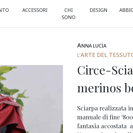
NTO
ACCESSORI
CHI
DESIGN
ABBI
SONO
A
NNA
L
UCIA
ARTE DEL TESSUT
L'
Circe-Scia
merinos b
Sciarpa realizzata i
manuale di fine ‘800
fantasia accostata a