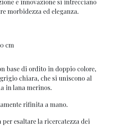
zione e innovazione si intrecciano
are morbidezza ed eleganza.
80 cm
on base di ordito in doppio colore,
grigio chiara, che si uniscono al
a in lana merinos.
amente rifinita a mano.
 per esaltare la ricercatezza dei