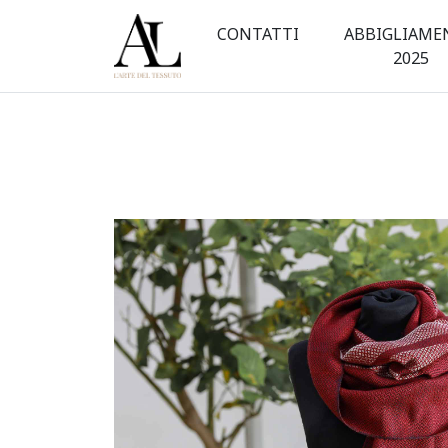
Sciarpa
CONTATTI
ABBIGLIAME
tessitura
2025
bordeaux
in
lana
merinos
|
L'Arte
del