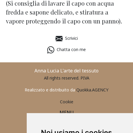
(Si consiglia di lavare il capo con acqua
fredda e sapone delicato, e stiratura a
vapore proteggendo il capo con un panno).
Scrivici
Chatta con me
Anna Lucia L'arte del tessuto
All rights reserved. PIVA
Realizzato e distribuito da
Quokka.AGENCY
Cookie
MENU
PORTAFOGLIO UOMO
CONTATTI
Noi usiamo i cookies