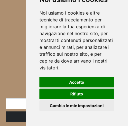
ABBIGLIAMENTO 2025
ACCESSORI
Noi usiamo i cookies e altre
TOVAGLIETTE ALL'AMERICANA
tecniche di tracciamento per
SCRUNCHIES
migliorare la tua esperienza di
CHI SONO
navigazione nel nostro sito, per
DESIGN
mostrarti contenuti personalizzati
BORSE
e annunci mirati, per analizzare il
ABBIGLIAMENTO
traffico sul nostro sito, e per
SCALDA COLLO
capire da dove arrivano i nostri
SCIARPE
visitatori.
CORSI & WORKSHOP
Accetto
NEWSLETTER
Rifiuto
* E-mail
Cambia le mie impostazioni
ID
Registrazione
Iscritto
alla