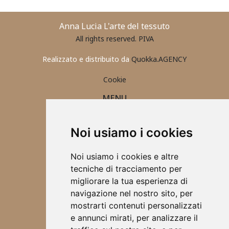
Anna Lucia L'arte del tessuto
All rights reserved. PIVA
Realizzato e distribuito da
Quokka.AGENCY
Cookie
MENU
PORTAFOGLIO UOMO
CONTATTI
Noi usiamo i cookies
ABBIGLIAMENTO 2025
ACCESSORI
Noi usiamo i cookies e altre
TOVAGLIETTE ALL'AMERICANA
tecniche di tracciamento per
SCRUNCHIES
migliorare la tua esperienza di
CHI SONO
navigazione nel nostro sito, per
DESIGN
mostrarti contenuti personalizzati
BORSE
e annunci mirati, per analizzare il
ABBIGLIAMENTO