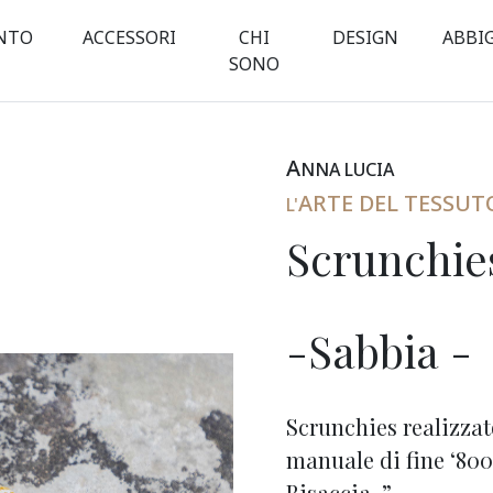
NTO
ACCESSORI
CHI
DESIGN
ABBI
SONO
A
NNA
L
UCIA
ARTE DEL TESSUT
L'
Scrunchie
-Sabbia -
Scrunchies realizzat
manuale di fine ‘800
Bisaccia ”.