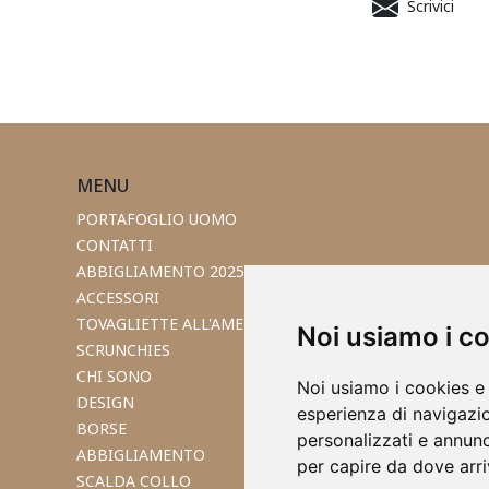
Scrivici
MENU
PORTAFOGLIO UOMO
CONTATTI
ABBIGLIAMENTO 2025
ACCESSORI
TOVAGLIETTE ALL'AMERICANA
Noi usiamo i c
SCRUNCHIES
CHI SONO
Noi usiamo i cookies e 
DESIGN
esperienza di navigazio
BORSE
personalizzati e annunci
ABBIGLIAMENTO
per capire da dove arriv
SCALDA COLLO