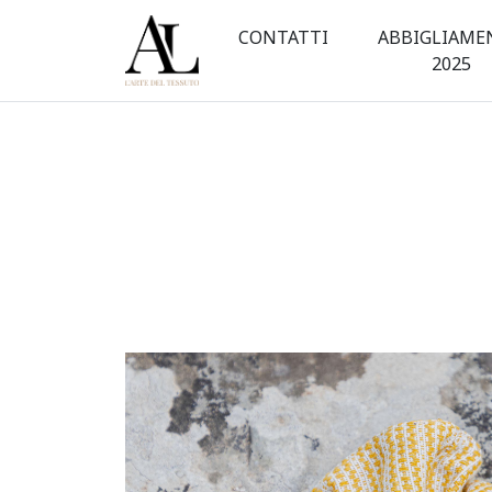
Scrunchies
CONTATTI
ABBIGLIAME
in
2025
tessuto
|
L'Arte
del
Tessuto