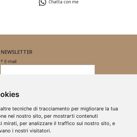
Chatta con me
NEWSLETTER
* E-mail
Iscritto
ID
Registrazione
alla
ookies
newsletter
altre tecniche di tracciamento per migliorare la tua
ne nel nostro sito, per mostrarti contenuti
 mirati, per analizzare il traffico sul nostro sito, e
ano i nostri visitatori.