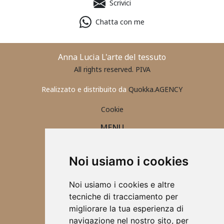
Scrivici
Chatta con me
Anna Lucia L'arte del tessuto
All rights reserved. PIVA
Realizzato e distribuito da
Quokka.AGENCY
Cookie
MENU
PORTAFOGLIO UOMO
CONTATTI
Noi usiamo i cookies
ABBIGLIAMENTO 2025
ACCESSORI
Noi usiamo i cookies e altre
TOVAGLIETTE ALL'AMERICANA
tecniche di tracciamento per
SCRUNCHIES
migliorare la tua esperienza di
CHI SONO
navigazione nel nostro sito, per