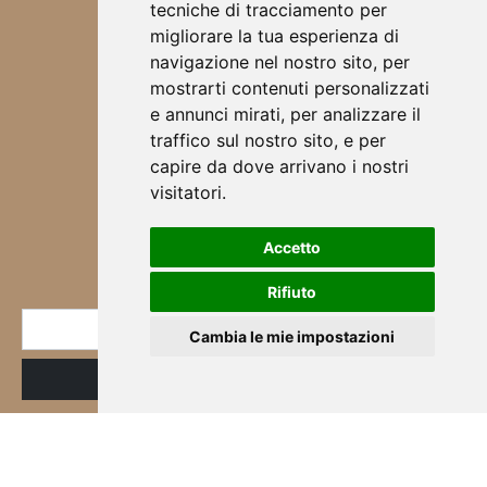
tecniche di tracciamento per
SCRUNCHIES
migliorare la tua esperienza di
CHI SONO
navigazione nel nostro sito, per
DESIGN
mostrarti contenuti personalizzati
BORSE
e annunci mirati, per analizzare il
ABBIGLIAMENTO
traffico sul nostro sito, e per
SCALDA COLLO
capire da dove arrivano i nostri
SCIARPE
visitatori.
CORSI & WORKSHOP
Accetto
NEWSLETTER
Rifiuto
* E-mail
Cambia le mie impostazioni
ID
Registrazione
Iscritto
alla
newsletter