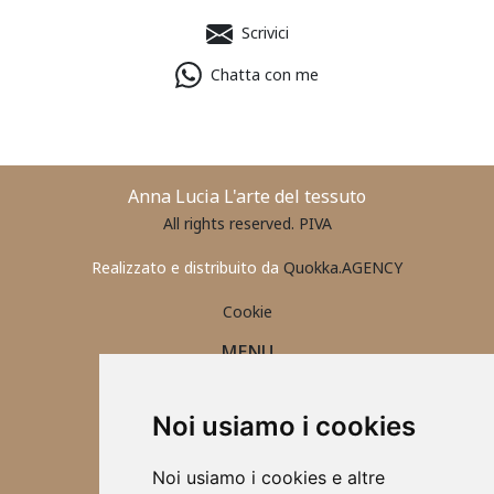
Scrivici
Chatta con me
Anna Lucia L'arte del tessuto
All rights reserved. PIVA
Realizzato e distribuito da
Quokka.AGENCY
Cookie
MENU
PORTAFOGLIO UOMO
CONTATTI
Noi usiamo i cookies
ABBIGLIAMENTO 2025
ACCESSORI
Noi usiamo i cookies e altre
TOVAGLIETTE ALL'AMERICANA