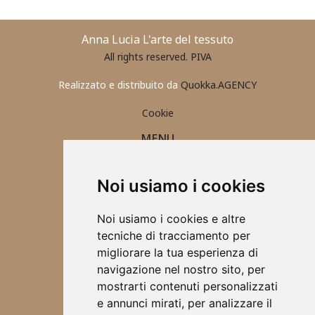
Anna Lucia L'arte del tessuto
All rights reserved. PIVA
Realizzato e distribuito da
Quokka.AGENCY
Cookie
MENU
PORTAFOGLIO UOMO
CONTATTI
Noi usiamo i cookies
ABBIGLIAMENTO 2025
ACCESSORI
Noi usiamo i cookies e altre
TOVAGLIETTE ALL'AMERICANA
tecniche di tracciamento per
SCRUNCHIES
migliorare la tua esperienza di
CHI SONO
navigazione nel nostro sito, per
DESIGN
mostrarti contenuti personalizzati
BORSE
e annunci mirati, per analizzare il
ABBIGLIAMENTO