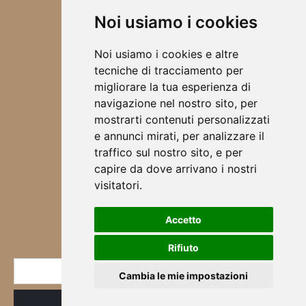
CONTATTI
Noi usiamo i cookies
ABBIGLIAMENTO 2025
ACCESSORI
Noi usiamo i cookies e altre
TOVAGLIETTE ALL'AMERICANA
tecniche di tracciamento per
SCRUNCHIES
migliorare la tua esperienza di
CHI SONO
navigazione nel nostro sito, per
DESIGN
mostrarti contenuti personalizzati
BORSE
e annunci mirati, per analizzare il
ABBIGLIAMENTO
traffico sul nostro sito, e per
SCALDA COLLO
capire da dove arrivano i nostri
SCIARPE
visitatori.
CORSI & WORKSHOP
Accetto
NEWSLETTER
Rifiuto
* E-mail
Cambia le mie impostazioni
ID
Registrazione
Iscritto