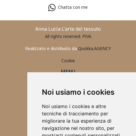
Chatta con me
Anna Lucia L'arte del tessuto
All rights reserved. PIVA
Realizzato e distribuito da
Quokka.AGENCY
Cookie
MENU
PORTAFOGLIO UOMO
CONTATTI
Noi usiamo i cookies
ABBIGLIAMENTO 2025
ACCESSORI
Noi usiamo i cookies e altre
TOVAGLIETTE ALL'AMERICANA
tecniche di tracciamento per
SCRUNCHIES
migliorare la tua esperienza di
CHI SONO
navigazione nel nostro sito, per
DESIGN
mostrarti contenuti personalizzati