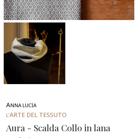
A
NNA
L
UCIA
ARTE DEL TESSUTO
L'
Aura - Scalda Collo in lana