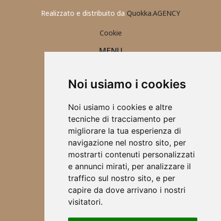
Realizzato e distribuito da
Quokka.AGENCY
Cookie
MENU
PORTAFOGLIO UOMO
CONTATTI
Noi usiamo i cookies
ABBIGLIAMENTO 2025
ACCESSORI
Noi usiamo i cookies e altre
TOVAGLIETTE ALL'AMERICANA
tecniche di tracciamento per
SCRUNCHIES
migliorare la tua esperienza di
CHI SONO
navigazione nel nostro sito, per
DESIGN
mostrarti contenuti personalizzati
BORSE
e annunci mirati, per analizzare il
ABBIGLIAMENTO
traffico sul nostro sito, e per
SCALDA COLLO
capire da dove arrivano i nostri
SCIARPE
visitatori.
CORSI & WORKSHOP