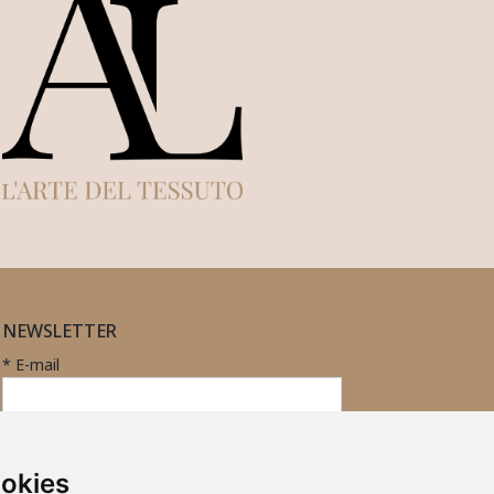
NEWSLETTER
* E-mail
Iscritto
ID
Registrazione
alla
ookies