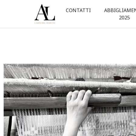
Chi
CONTATTI
ABBIGLIAME
sono
2025
|
Anna
Lucia
L'Arte
del
Tessuto