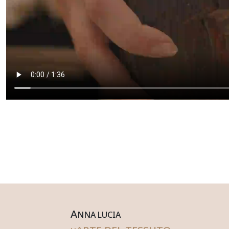
A
NNA
L
UCIA