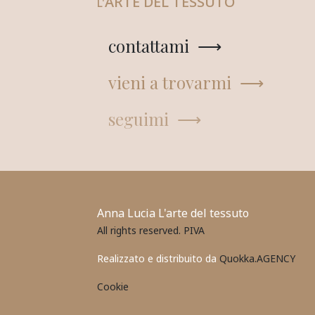
ARTE DEL TESSUTO
L'
contattami ⟶
vieni a trovarmi ⟶
seguimi ⟶
Anna Lucia L'arte del tessuto
All rights reserved. PIVA
Realizzato e distribuito da
Quokka.AGENCY
Cookie